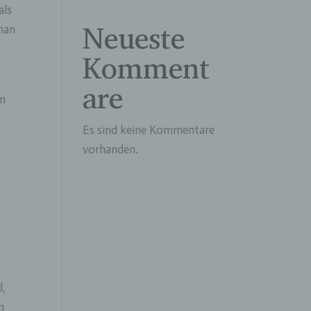
als
Neueste
 man
Komment
are
in
r
Es sind keine Kommentare
vorhanden.
d,
n