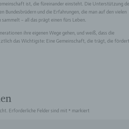
n beziehen, zu bewerten, insbesondere, um Aspekte bezüglich
emeinschaft ist, die füreinander einsteht. Die Unterstützung d
tsleistung, wirtschaftlicher Lage, Gesundheit, persönlicher Vorli
den Bundesbrüdern und die Erfahrungen, die man auf den vielen
essen, Zuverlässigkeit, Verhalten, Aufenthaltsort oder Ortswechs
 sammelt – all das prägt einen fürs Leben.
r natürlichen Person zu analysieren oder vorherzusagen.
seudonymisierung
Generationen ihre eigenen Wege gehen, und weiß, dass die
ztlich das Wichtigste: Eine Gemeinschaft, die trägt, die förder
onymisierung ist die Verarbeitung personenbezogener Daten i
 Weise, auf welche die personenbezogenen Daten ohne
ziehung zusätzlicher Informationen nicht mehr einer spezifisch
ffenen Person zugeordnet werden können, sofern diese zusätzl
mationen gesondert aufbewahrt werden und technischen und
isatorischen Maßnahmen unterliegen, die gewährleisten, dass 
nenbezogenen Daten nicht einer identifizierten oder identifizie
lichen Person zugewiesen werden.
erantwortlicher oder für die Verarbeitung Verantwortlic
den
twortlicher oder für die Verarbeitung Verantwortlicher ist die
liche oder juristische Person, Behörde, Einrichtung oder andere
cht.
Erforderliche Felder sind mit
*
markiert
e, die allein oder gemeinsam mit anderen über die Zwecke und M
erarbeitung von personenbezogenen Daten entscheidet. Sind d
e und Mittel dieser Verarbeitung durch das Unionsrecht oder d