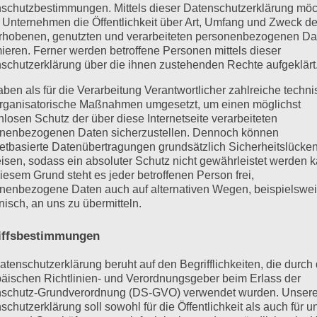
e neue Ebene der Verantwortung mit sich. Du bist jetzt nicht
schutzbestimmungen. Mittels dieser Datenschutzerklärung mö
Ob als Sprecher oder in anderen Positionen, du lernst, was es
 Unternehmen die Öffentlichkeit über Art, Umfang und Zweck de
rhobenen, genutzten und verarbeiteten personenbezogenen Da
ruppe zu leiten und gleichzeitig die Balance zwischen Tradition
mieren. Ferner werden betroffene Personen mittels dieser
schutzerklärung über die ihnen zustehenden Rechte aufgeklärt
aben als für die Verarbeitung Verantwortlicher zahlreiche techn
zung der Alten Herren und der Aktiven ist eine der großen Stärk
rganisatorische Maßnahmen umgesetzt, um einen möglichst
 du brauchst, um in dieser neuen Rolle zu wachsen, und stehen d
nlosen Schutz der über diese Internetseite verarbeiteten
nenbezogenen Daten sicherzustellen. Dennoch können
leichzeitig spürst du den familiären Charakter der Burschenscha
netbasierte Datenübertragungen grundsätzlich Sicherheitslücke
 Ansammlung von Studenten, sondern eine Gruppe, die sich wie 
isen, sodass ein absoluter Schutz nicht gewährleistet werden k
iesem Grund steht es jeder betroffenen Person frei,
nenbezogene Daten auch auf alternativen Wegen, beispielswe
onisch, an uns zu übermitteln.
es Studiums: Ein neues
iffsbestimmungen
atenschutzerklärung beruht auf den Begrifflichkeiten, die durch
äischen Richtlinien- und Verordnungsgeber beim Erlass der
schutz-Grundverordnung (DS-GVO) verwendet wurden. Unser
rd einem oft bewusst, dass die Zeit in der Burschenschaft me
schutzerklärung soll sowohl für die Öffentlichkeit als auch für u