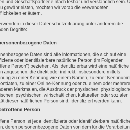
n und Geschäftspartner einfach lesbar und verständlich sein.
ie hat das Leben außerhalb des Hörsaals geprägt und dir Fähigk
zu gewährleisten, möchten wir vorab die verwendeten
nt hättest. Das Vertrauen in deine eigenen Entscheidungen, die
flichkeiten erläutern.
 zu bewahren, und der Sinn für Gemeinschaft und Verantwortun
erwenden in dieser Datenschutzerklärung unter anderem die
üfungen und Seminare längst vorbei sind.
nden Begriffe:
rt einen weiteren Wendepunkt. Du bist nicht mehr im Alltag de
ersonenbezogene Daten
. Die Alten Herren sind eine ständige Quelle der Unterstützung,
nenbezogene Daten sind alle Informationen, die sich auf eine
elfen, so wie du selbst Unterstützung erfahren hast. Du gibst d
ifizierte oder identifizierbare natürliche Person (im Folgenden
grund zu drängen, und siehst, wie die nächste Generation die
ffene Person") beziehen. Als identifizierbar wird eine natürliche
n angesehen, die direkt oder indirekt, insbesondere mittels
t hast.
nung zu einer Kennung wie einem Namen, zu einer Kennnumm
ortdaten, zu einer Online-Kennung oder zu einem oder mehrer
deren Merkmalen, die Ausdruck der physischen, physiologisch
ischen, psychischen, wirtschaftlichen, kulturellen oder sozialen
er Aktiven: Ein starker
tät dieser natürlichen Person sind, identifiziert werden kann.
etroffene Person
fene Person ist jede identifizierte oder identifizierbare natürlich
n, deren personenbezogene Daten von dem für die Verarbeitu
en Aktiven zur Seite zu stehen. Du bist immer noch Teil des Bun