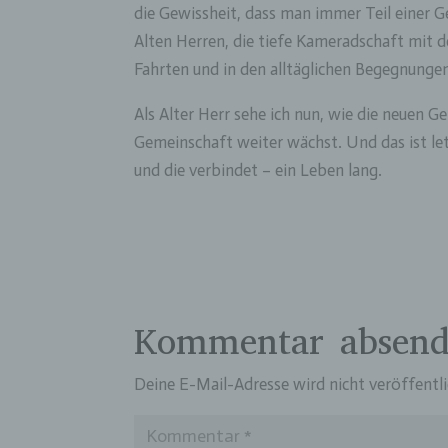
Perso
die Gewissheit, dass man immer Teil einer G
Arbei
Alten Herren, die tiefe Kameradschaft mit 
Inter
Fahrten und in den alltäglichen Begegnungen
diese
f) P
Als Alter Herr sehe ich nun, wie die neuen 
Gemeinschaft weiter wächst. Und das ist let
Pseud
einer
und die verbindet – ein Leben lang.
Hinzu
betro
Infor
organ
perso
natür
g) V
Kommentar absen
Veran
natür
Deine E-Mail-Adresse wird nicht veröffentli
Stell
der V
Zweck