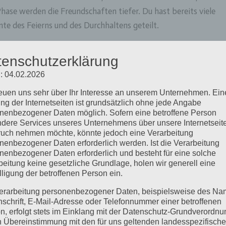
hase werden die Freundschaften tiefer. Du hast bereits viele
e des Feierns und des Durchhaltens geteilt.
ieser Zeit spürbar. Sie sind da, um zu beraten, zu unterstützen
tenschutzerklärung
en. Aber die Verantwortung, den Bund voranzubringen, liegt n
: 04.02.2026
, wie wichtig es ist, aufeinander zu bauen, Entscheidungen
Wohl des Bundes im Auge zu behalten.
reuen uns sehr über Ihr Interesse an unserem Unternehmen. Ein
ng der Internetseiten ist grundsätzlich ohne jede Angabe
eit entwickelt, ist einzigartig. Es ist eine Art von Freundschaf
nenbezogener Daten möglich. Sofern eine betroffene Person
dere Services unseres Unternehmens über unsere Internetseite
iten basiert, sondern auf gemeinsam erlebten Herausforderung
uch nehmen möchte, könnte jedoch eine Verarbeitung
gen Treffen, die Fahrten oder die spontanen Unternehmungen s
nenbezogener Daten erforderlich werden. Ist die Verarbeitung
nenbezogener Daten erforderlich und besteht für eine solche
grund.
beitung keine gesetzliche Grundlage, holen wir generell eine
lligung der betroffenen Person ein.
erarbeitung personenbezogener Daten, beispielsweise des Na
Führen und wachsen
nschrift, E-Mail-Adresse oder Telefonnummer einer betroffenen
n, erfolgt stets im Einklang mit der Datenschutz-Grundverordnu
n Übereinstimmung mit den für uns geltenden landesspezifisch