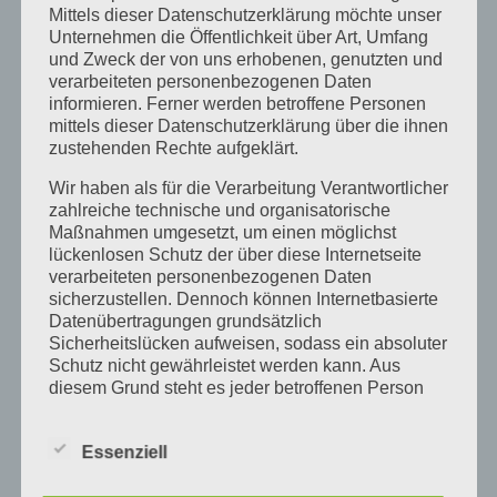
mit Verbindungen assoziieren. Wer...
Mittels dieser Datenschutzerklärung möchte unser
Unternehmen die Öffentlichkeit über Art, Umfang
und Zweck der von uns erhobenen, genutzten und
Zusammenhalt und Respekt: Warum
verarbeiteten personenbezogenen Daten
Studentenverbindungen eine alternative
informieren. Ferner werden betroffene Personen
Bildungserfahrung bieten
mittels dieser Datenschutzerklärung über die ihnen
von
Burschenschaft Gothia Düsseldorf
|
Nov. 7, 2024
|
zustehenden Rechte aufgeklärt.
Allgemein
Wir haben als für die Verarbeitung Verantwortlicher
zahlreiche technische und organisatorische
In einer Zeit, in der individuelle Ziele, Effizienz
Maßnahmen umgesetzt, um einen möglichst
und die Optimierung der eigenen Leistung im
lückenlosen Schutz der über diese Internetseite
verarbeiteten personenbezogenen Daten
Vordergrund stehen, scheint der Wert von
sicherzustellen. Dennoch können Internetbasierte
Bundesbrüderlichkeit und Respekt oft in den
Datenübertragungen grundsätzlich
Hintergrund zu rücken. Doch für viele junge
Sicherheitslücken aufweisen, sodass ein absoluter
Schutz nicht gewährleistet werden kann. Aus
Menschen, die sich für eine...
diesem Grund steht es jeder betroffenen Person
frei, personenbezogene Daten auch auf
alternativen Wegen, beispielsweise telefonisch, an
Essenziell
uns zu übermitteln.
Suchen