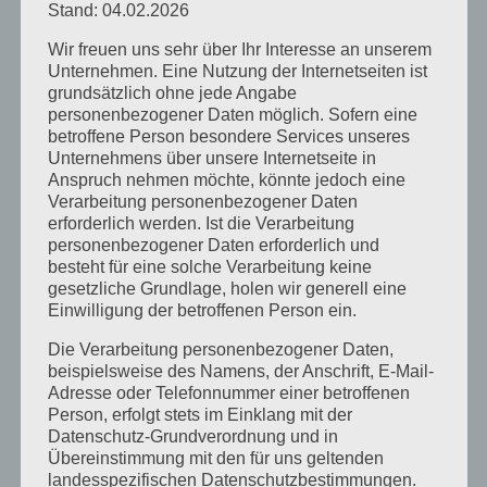
Stand: 04.02.2026
Wir freuen uns sehr über Ihr Interesse an unserem
Unternehmen. Eine Nutzung der Internetseiten ist
grundsätzlich ohne jede Angabe
personenbezogener Daten möglich. Sofern eine
betroffene Person besondere Services unseres
Unternehmens über unsere Internetseite in
Anspruch nehmen möchte, könnte jedoch eine
Verarbeitung personenbezogener Daten
Egalität statt Elitarismus: Was die
erforderlich werden. Ist die Verarbeitung
Burschenschaft Gothia wirklich ausmacht
personenbezogener Daten erforderlich und
von
Burschenschaft Gothia Düsseldorf
|
Nov. 14, 2024
|
besteht für eine solche Verarbeitung keine
Allgemein
gesetzliche Grundlage, holen wir generell eine
Einwilligung der betroffenen Person ein.
Es ist nicht genug, zu wissen, man muss auch
Die Verarbeitung personenbezogener Daten,
anwenden; es ist nicht genug, zu wollen, man
beispielsweise des Namens, der Anschrift, E-Mail-
Adresse oder Telefonnummer einer betroffenen
muss auch tun. Johann Wohlfgang von Goethe
Person, erfolgt stets im Einklang mit der
Die Burschenschaft Gothia steht für Werte, die
Datenschutz-Grundverordnung und in
Übereinstimmung mit den für uns geltenden
sich oft stark von dem unterscheiden, was viele
landesspezifischen Datenschutzbestimmungen.