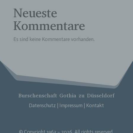
natürliche Person angesehen, die direkt oder
indirekt, insbesondere mittels Zuordnung zu einer
Neueste
Kennung wie einem Namen, zu einer
Kennnummer, zu Standortdaten, zu einer Online-
Kommentare
Kennung oder zu einem oder mehreren
besonderen Merkmalen, die Ausdruck der
physischen, physiologischen, genetischen,
Es sind keine Kommentare vorhanden.
psychischen, wirtschaftlichen, kulturellen oder
sozialen Identität dieser natürlichen Person sind,
identifiziert werden kann.
b) betroffene Person
Betroffene Person ist jede identifizierte oder
identifizierbare natürliche Person, deren
personenbezogene Daten von dem für die
Verarbeitung Verantwortlichen verarbeitet werden.
Burschenschaft Gothia zu Düsseldorf
c) Verarbeitung
Datenschutz
|
Impressum
|
Kontakt
Verarbeitung ist jeder mit oder ohne Hilfe
automatisierter Verfahren ausgeführte Vorgang
oder jede solche Vorgangsreihe im
Zusammenhang mit personenbezogenen Daten
© Copyright 1963 – 2026, All rights reserved.