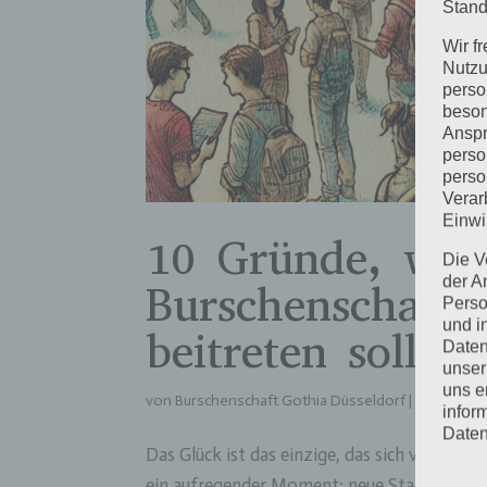
Stand
Wir f
Nutzu
perso
beson
Anspr
perso
perso
Verar
Einwi
10 Gründe, wa
Die V
der A
Burschenschaft 
Perso
und i
beitreten solltes
Daten
unser
uns e
von
Burschenschaft Gothia Düsseldorf
|
Nov. 17, 2
infor
Daten
Das Glück ist das einzige, das sich verdoppe
Wir h
ein aufregender Moment: neue Stadt, neue L