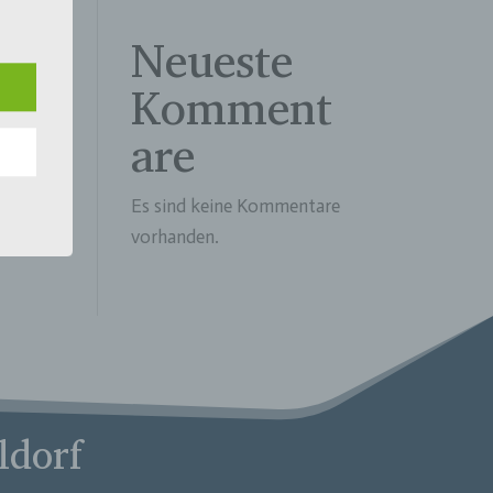
Neueste
n
Komment
ann.
are
ise
Es sind keine Kommentare
vorhanden.
 den
e
nsere
 Um
ldorf