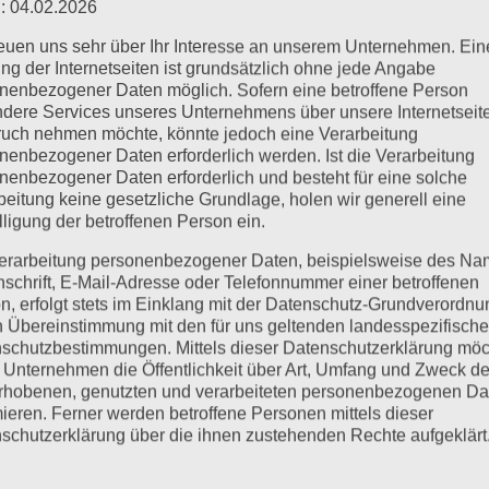
: 04.02.2026
reuen uns sehr über Ihr Interesse an unserem Unternehmen. Ein
ng der Internetseiten ist grundsätzlich ohne jede Angabe
nenbezogener Daten möglich. Sofern eine betroffene Person
dere Services unseres Unternehmens über unsere Internetseite
uch nehmen möchte, könnte jedoch eine Verarbeitung
nenbezogener Daten erforderlich werden. Ist die Verarbeitung
nenbezogener Daten erforderlich und besteht für eine solche
beitung keine gesetzliche Grundlage, holen wir generell eine
lligung der betroffenen Person ein.
rum du der
erarbeitung personenbezogener Daten, beispielsweise des Na
nschrift, E-Mail-Adresse oder Telefonnummer einer betroffenen
Gothia als Erstsemester
n, erfolgt stets im Einklang mit der Datenschutz-Grundverordnu
n Übereinstimmung mit den für uns geltenden landesspezifisch
t
schutzbestimmungen. Mittels dieser Datenschutzerklärung mö
 Unternehmen die Öffentlichkeit über Art, Umfang und Zweck de
rhobenen, genutzten und verarbeiteten personenbezogenen Da
024
|
Allgemein
mieren. Ferner werden betroffene Personen mittels dieser
schutzerklärung über die ihnen zustehenden Rechte aufgeklärt
lt, wenn man es teilt. Albert Schweitzer Der Start ins Studium i
aben als für die Verarbeitung Verantwortlicher zahlreiche techn
eute, neuer Alltag. Aber genau in dieser spannenden, manchma