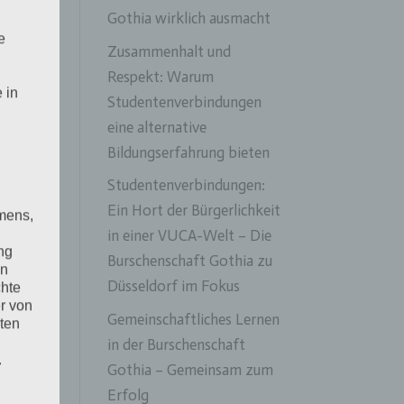
Gothia wirklich ausmacht
e
Zusammenhalt und
Respekt: Warum
 in
Studentenverbindungen
eine alternative
Bildungserfahrung bieten
Studentenverbindungen:
Ein Hort der Bürgerlichkeit
mens,
in einer VUCA-Welt – Die
ng
Burschenschaft Gothia zu
en
Düsseldorf im Fokus
chte
r von
Gemeinschaftliches Lernen
ten
in der Burschenschaft
.
Gothia – Gemeinsam zum
st
ische
Erfolg
l