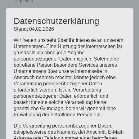
Allgemein
Das Glück ist das einzige, das sich verdoppelt,
Datenschutzerklärung
wenn man es teilt. Albert Schweitzer Der Start
Stand: 04.02.2026
ins Studium ist ein aufregender Moment: neue
Wir freuen uns sehr über Ihr Interesse an unserem
Stadt, neue Leute, neuer Alltag. Aber genau in
Unternehmen. Eine Nutzung der Internetseiten ist
dieser spannenden, manchmal auch
grundsätzlich ohne jede Angabe
personenbezogener Daten möglich. Sofern eine
überwältigenden Zeit kann die richtige...
betroffene Person besondere Services unseres
Unternehmens über unsere Internetseite in
Anspruch nehmen möchte, könnte jedoch eine
Suchen
Verarbeitung personenbezogener Daten
erforderlich werden. Ist die Verarbeitung
personenbezogener Daten erforderlich und
Neueste Beiträge
besteht für eine solche Verarbeitung keine
gesetzliche Grundlage, holen wir generell eine
Einwilligung der betroffenen Person ein.
10 Gründe, warum du der Burschenschaft Gothia
Die Verarbeitung personenbezogener Daten,
als Erstsemester beitreten solltest
beispielsweise des Namens, der Anschrift, E-Mail-
Adresse oder Telefonnummer einer betroffenen