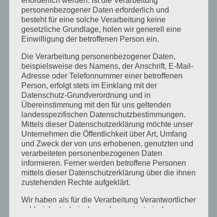
erforderlich werden. Ist die Verarbeitung
Allgemein
personenbezogener Daten erforderlich und
besteht für eine solche Verarbeitung keine
In einer Zeit, in der individuelle Ziele, Effizienz
gesetzliche Grundlage, holen wir generell eine
Einwilligung der betroffenen Person ein.
und die Optimierung der eigenen Leistung im
Vordergrund stehen, scheint der Wert von
Die Verarbeitung personenbezogener Daten,
beispielsweise des Namens, der Anschrift, E-Mail-
Bundesbrüderlichkeit und Respekt oft in den
Adresse oder Telefonnummer einer betroffenen
Hintergrund zu rücken. Doch für viele junge
Person, erfolgt stets im Einklang mit der
Datenschutz-Grundverordnung und in
Menschen, die sich für eine...
Übereinstimmung mit den für uns geltenden
landesspezifischen Datenschutzbestimmungen.
Mittels dieser Datenschutzerklärung möchte unser
Unternehmen die Öffentlichkeit über Art, Umfang
Suchen
und Zweck der von uns erhobenen, genutzten und
verarbeiteten personenbezogenen Daten
Neueste Beiträge
informieren. Ferner werden betroffene Personen
mittels dieser Datenschutzerklärung über die ihnen
zustehenden Rechte aufgeklärt.
10 Gründe, warum du der Burschenschaft Gothia
Wir haben als für die Verarbeitung Verantwortlicher
als Erstsemester beitreten solltest
zahlreiche technische und organisatorische