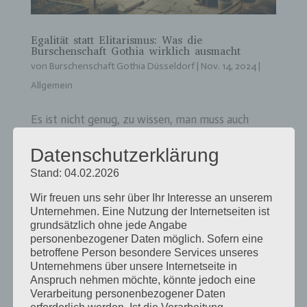
Egalität statt Elitarismus: Was die
Burschenschaft Gothia wirklich ausmacht
von
Burschenschaft Gothia Düsseldorf
|
Nov. 14, 2024
|
Allgemein
Es ist nicht genug, zu wissen, man muss auch
anwenden; es ist nicht genug, zu wollen, man
Datenschutzerklärung
muss auch tun. Johann Wohlfgang von Goethe
Stand: 04.02.2026
Die Burschenschaft Gothia steht für Werte, die
sich oft stark von dem unterscheiden, was viele
Wir freuen uns sehr über Ihr Interesse an unserem
Unternehmen. Eine Nutzung der Internetseiten ist
mit Verbindungen assoziieren. Wer...
grundsätzlich ohne jede Angabe
personenbezogener Daten möglich. Sofern eine
betroffene Person besondere Services unseres
Zusammenhalt und Respekt: Warum
Unternehmens über unsere Internetseite in
Studentenverbindungen eine alternative
Bildungserfahrung bieten
Anspruch nehmen möchte, könnte jedoch eine
Verarbeitung personenbezogener Daten
von
Burschenschaft Gothia Düsseldorf
|
Nov. 7, 2024
|