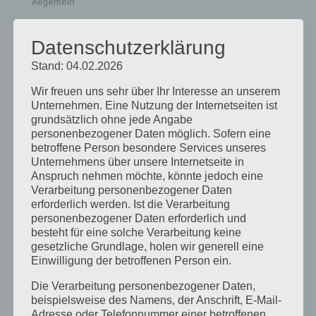
Allgemein
Das Glück ist das einzige, das sich verdoppelt,
Datenschutzerklärung
wenn man es teilt. Albert Schweitzer Der Start
Stand: 04.02.2026
ins Studium ist ein aufregender Moment: neue
Wir freuen uns sehr über Ihr Interesse an unserem
Stadt, neue Leute, neuer Alltag. Aber genau in
Unternehmen. Eine Nutzung der Internetseiten ist
dieser spannenden, manchmal auch
grundsätzlich ohne jede Angabe
personenbezogener Daten möglich. Sofern eine
überwältigenden Zeit kann die richtige...
betroffene Person besondere Services unseres
Unternehmens über unsere Internetseite in
Anspruch nehmen möchte, könnte jedoch eine
Suchen
Verarbeitung personenbezogener Daten
erforderlich werden. Ist die Verarbeitung
personenbezogener Daten erforderlich und
Neueste Beiträge
besteht für eine solche Verarbeitung keine
gesetzliche Grundlage, holen wir generell eine
Einwilligung der betroffenen Person ein.
10 Gründe, warum du der Burschenschaft Gothia
Die Verarbeitung personenbezogener Daten,
als Erstsemester beitreten solltest
beispielsweise des Namens, der Anschrift, E-Mail-
Adresse oder Telefonnummer einer betroffenen